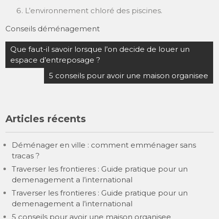
L’environnement chloré des piscines.
Conseils déménagement
Navigation
Que faut-il savoir lorsque l’on decide de louer un
de
espace d’entreposage ?
l’article
5 conseils pour avoir une maison organisee
Articles récents
Déménager en ville : comment emménager sans
tracas ?
Traverser les frontieres : Guide pratique pour un
demenagement a l’international
Traverser les frontieres : Guide pratique pour un
demenagement a l’international
5 conseils pour avoir une maison organisee